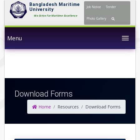
Bangladesh Maritime
Job Notice
Tender
University
We Strive For Maritime Excellence
Photo Gallery
Menu
Togg
Download Forms
Home
Resources
Download Forms