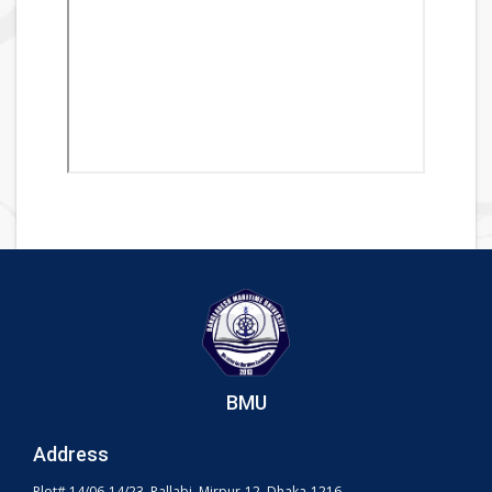
BMU
Address
Plot# 14/06-14/23, Pallabi, Mirpur-12, Dhaka-1216